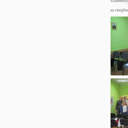
Uczestnic
za cierpli