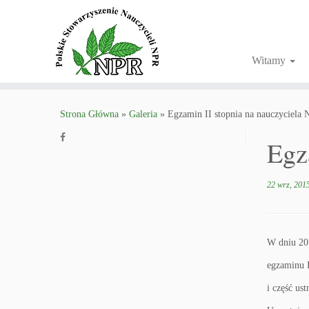
Witamy
Strona Główna
»
Galeria
»
Egzamin II stopnia na nauczyciela 
Egz
22 wrz, 201
W dniu 20
egzaminu I
i część us