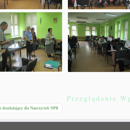
Przeglądanie W
 doszkalający dla Nauczycieli NPR