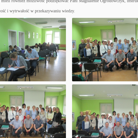
y mieli również możliwość podziękować Pani Magdalenie Ogrodowczyk, instruk
wość i wytrwałość w przekazywaniu wiedzy.