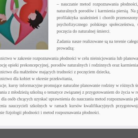
– nauczanie metod rozpoznawania płodności,
naturalnych porodów i karmienia piersią. Na p
profilaktyka uzależnień i chorób przenoszon
psychofizycznego polskiego społeczeństwa,
poczęcia do naturalnej śmierci.
Zadania nasze realizowane są na terenie całe
prowadzą:
nictwo w zakresie rozpoznawania płodności w celu nieinicjowania lub planowa
cję opieki prekoncepcyjnej, porodów naturalnych i rodzinnych oraz karmienia 
nictwo dla małżeństw mających trudności z poczęciem dziecka,
nictwo dla kobiet w okresie przekwitania,
kcje, kursy informacyjne promujące naturalne planowanie rodziny w różnych ś
ania z młodzieżą szkolną o tematyce związanej z przygotowaniem do życia w r
 dla osób chcących uzyskać uprawnienia do nauczania metod rozpoznawania pł
lenia nauczycieli szkolnych w ramach kursów kwalifikacyjnych przygotow
sie fizjologii płodności i metod rozpoznawania płodności.