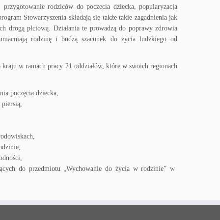
 przygotowanie rodziców do poczęcia dziecka, popularyzacja
rogram Stowarzyszenia składają się także takie zagadnienia jak
ych drogą płciową. Działania te prowadzą do poprawy zdrowia
 umacniają rodzinę i budzą szacunek do życia ludzkiego od
go kraju w ramach pracy 21 oddziałów, które w swoich regionach
nia poczęcia dziecka,
piersią,
rodowiskach,
odzinie,
odności,
ujących do przedmiotu „Wychowanie do życia w rodzinie” w