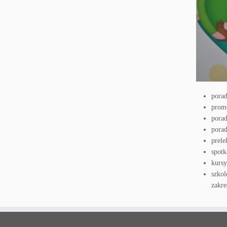
porad
promo
porad
porad
prele
spotk
kursy
szko
zakre