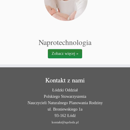
Naprotechnologia
Zobacz więcej »
Kontakt z nami
Łódzki Oddział
Polskiego Stowarzyszenia
Nauczycieli Naturalnego Planowania Rodziny
ul. Broniewskiego 1a
93-162 Łódź
kontakt@nprlodz.pl